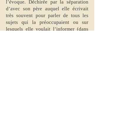
l’évoque. Déchirée par la séparation
d’avec son père auquel elle écrivait
très souvent pour parler de tous les
sujets qui la préoccupaient ou sur
lesquels elle voulait l’informer (dans
une lettre mémorable, elle lui annonce
que tout a changé pour les Juifs en
URSS. On leur a donné un nouvel état,
le Birobidjan, où ils nagent dans le
bonheur … !), malade, sans argent
depuis 1937 quand toute
correspondance avec l’étranger étant
désormais interdite, mon père ne
pouvait plus lui adresser d’argent, elle
parvint néanmoins, grâce à l’aide de sa
demi-sœur ainée installée à Moscou, à
terminer ses études de médecine.
Pédiatre, elle s’occupait des enfants
des autres à défaut d’en avoir elle-
même. D’après Sacha elle fut arrêtée et