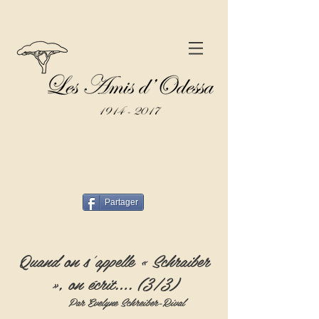
Partager
Quand on s’appelle « Schraiber
», on écrit…. (3/3)
Par Evelyne Schreiber-Rival