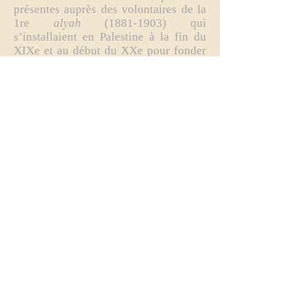
présentes auprès des volontaires de la
1re
alyah
(1881-1903)
qui
s’installaient en Palestine à la fin du
XIXe et au début du XXe pour fonder
des usines, cultiver les terres, planifier
des villes nouvelles, comme son ami
Meïr Dizengoff, membre actif du
mouvement les Amants de Sion et futur
premier maire de Tel-Aviv. Il est venu
pour la première fois en Palestine en
1892 et s’y installa définitivement en
1905. À l’époque, Jabotinsky se sentait
assez solitaire au sein du mouvement
sioniste russe, voire mondial et en 1911
il n’alla même pas à Bâle pour le
11e Congrès. Il défendit ses idées dès
novembre 1906 pendant la conférence
de Helsinki et son
séjour en 1908 en
Palestine le persuadera de la justesse
de ses vues. Lors de ce premier voyage,
il prit conscience du conflit fatal entre
les colons juifs et les Arabes, et