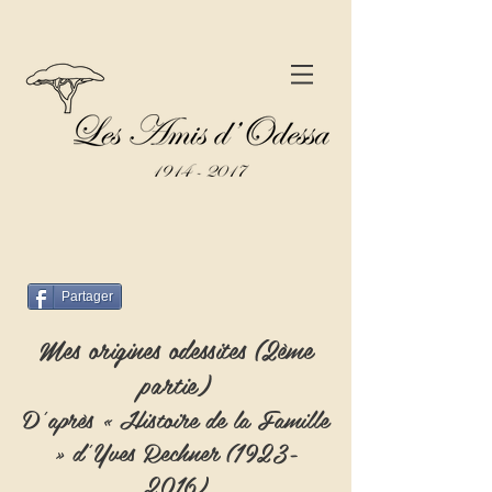
Partager
Mes origines odessites (2ème
partie)
D’après « Histoire de la Famille
» d’Yves Rechner
(1923-
2016)