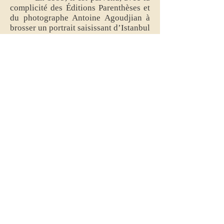
complicité des Éditions Parenthèses et
du photographe Antoine Agoudjian à
brosser un portrait saisissant d’Istanbul
sans jamais y avoir mis le pied.
Depuis septembre 2000, il tient,
dans Marseille l’Hebdo, une chronique
en texte et dessin intitulée Le Piéton de
Marseille.
En 1989, il avait créé la revue Le
Midi Illustré dont les 16 numéros font
l’objet de toutes les batailles, dans le
milieu des collectionneurs de
littérature excentrique.
Les Amis d'Odessa -
5 rue Sainte-