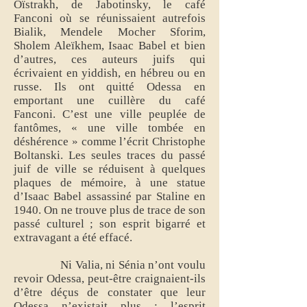
Oïstrakh, de Jabotinsky, le café
Fanconi où se réunissaient autrefois
Bialik, Mendele Mocher Sforim,
Sholem Aleïkhem, Isaac Babel et bien
d’autres, ces auteurs juifs qui
écrivaient en yiddish, en hébreu ou en
russe. Ils ont quitté Odessa en
emportant une cuillère du café
Fanconi. C’est une ville peuplée de
fantômes, « une ville tombée en
déshérence » comme l’écrit Christophe
Boltanski. Les seules traces du passé
juif de ville se réduisent à quelques
plaques de mémoire, à une statue
d’Isaac Babel assassiné par Staline en
1940. On ne trouve plus de trace de son
passé culturel ; son esprit bigarré et
extravagant a été effacé.
Ni Valia, ni Sénia n’ont voulu
revoir Odessa, peut-être craignaient-ils
d’être déçus de constater que leur
Odessa n’existait plus ; l’esprit