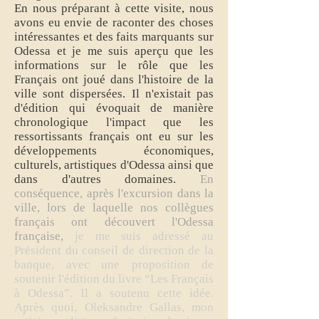
En nous préparant à cette visite, nous
avons eu envie de raconter des choses
intéressantes et des faits marquants sur
Odessa et je me suis aperçu que les
informations sur le rôle que les
Français ont joué dans l'histoire de la
ville sont dispersées. Il n'existait pas
d'édition qui évoquait de manière
chronologique l'impact que les
ressortissants français ont eu sur les
développements économiques,
culturels, artistiques d'Odessa ainsi que
dans d'autres domaines.
En
conséquence, après l'excursion dans la
ville, lors de laquelle nos collègues
français ont découvert l'Odessa
française,
je me suis adressé au
Président du conseil de direction de la
banque, avec une proposition de
soutenir l'édition du livre “Les Français
à Odessa”. Il a soutenu cette idée.
Après quoi, Oleksandre Gallas, mon