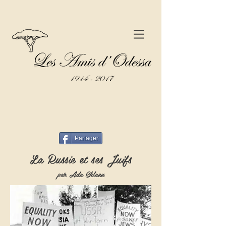
Partager
La Russie et ses Juifs
par Ada Shlaen