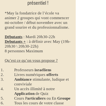
présentiel !
*May la fondatrice de l’école va
animer 2 groupes qui vont commencer
mi-octobre / début novembre avec un
grand sourire et du professionnalisme.
Débutants
: Mardi 20h30-22h
Debutants +
: à définir avec May (19h-
20h30 \ 20h30-22h)
8 personnes Maximum
Qu’est ce qu’on vous propose ?
Professeurs
israéliens
Livres numériques
offerts
Ambiance
stimulante, ludique et
conviviale
Un accès illimité à notre
Application
de Quiz
Cours P
articuliers
ou En
Groupe
Tous les cours de votre classe