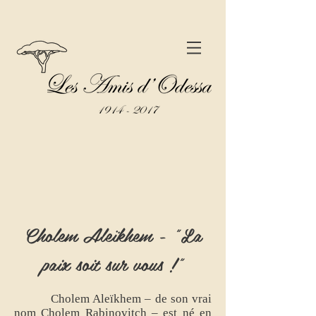
Cholem Aleïkhem - "La
paix soit sur vous !"
Cholem Aleïkhem – de son vrai
nom Cholem Rabinovitch – est né en