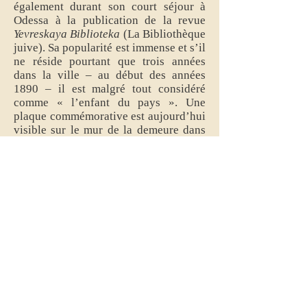
également durant son court séjour à
Odessa à la publication de la revue
Yevreskaya Biblioteka
(La Bibliothèque
juive). Sa popularité est immense et s’il
ne réside pourtant que trois années
dans la ville – au début des années
1890 – il est malgré tout considéré
comme « l’enfant du pays ». Une
plaque commémorative est aujourd’hui
visible sur le mur de la demeure dans
laquelle il a habité.
La tendresse est une des
qualités fondamentales de Cholem
Aleïkhem. Elle semble inépuisable
autant pour ses semblables – frères
humains et coreligionnaires –, ses
personnages fictifs que pour les
membres de sa famille. Elle est
particulièrement perceptible dans
l’expression de son testament qu’il
rédige le 15 septembre 1915, à New-