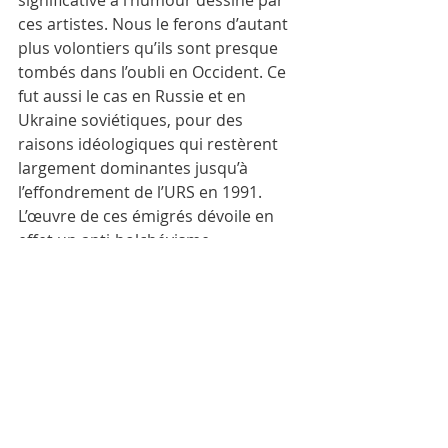
significative à l’humour dessiné par 
ces artistes. Nous le ferons d’autant 
plus volontiers qu’ils sont presque 
tombés dans l’oubli en Occident. Ce 
fut aussi le cas en Russie et en 
Ukraine soviétiques, pour des 
raisons idéologiques qui restèrent 
largement dominantes jusqu’à 
l’effondrement de l’URS en 1991. 
L’œuvre de ces émigrés dévoile en 
effet un anti-bolchévisme 
conséquent, qui passe aisément du 
regard facétieux à une exécution 
implacable. Mikhaïl Linski se 
retrouvera en compagnie de deux 
autres caricaturistes émigrés - 
Mikhaïl (Moshé) Drizo et David 
Widhopf, un trio qui a renouvelé 
brillamment l’adage antique : « Je 