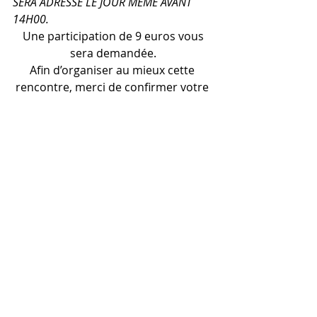
SERA ADRESSÉ LE JOUR MÊME AVANT 
14H00.
 Une participation de 9 euros vous 
sera demandée.
Afin d’organiser au mieux cette 
rencontre, merci de confirmer votre 
présence par email à l’adresse 
suivante :
info@amis-odessa.fr
Vous pouvez aussi vous inscrire 
directement en ligne et régler par 
carte bancaire en 
cliquant ici 
Posts récents
Voir tout