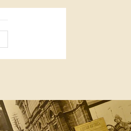
19 mars 2026 : rencontre-lecture
es comédiens Guy Hassid et
t Schteiner