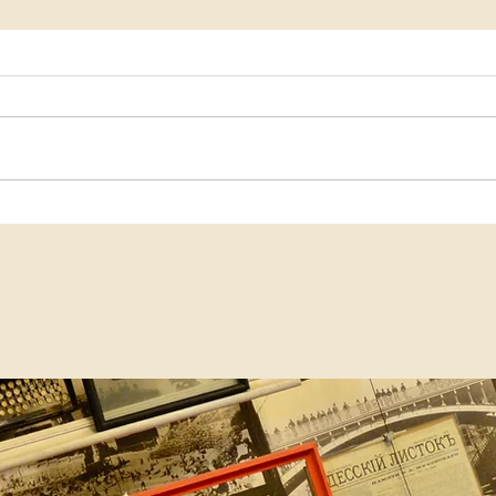
Jeudi 21 mai 2026 : rencontre avec
Jeudi 
Catherine Guillaumat, « À la recherche
avec l
du temps passé »
Lauren