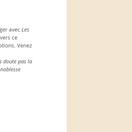
ger avec 
Les 
avers ce 
tions. Venez 
s doute pas la 
 noblesse 