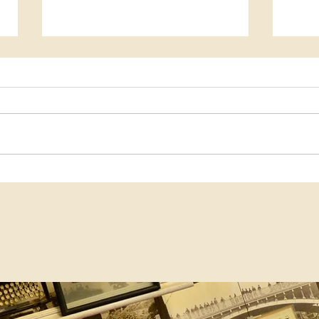
Jeudi 21 mai 2026 : rencontre avec
Jeudi 
Catherine Guillaumat, « À la recherche
avec l
du temps passé »
Lauren