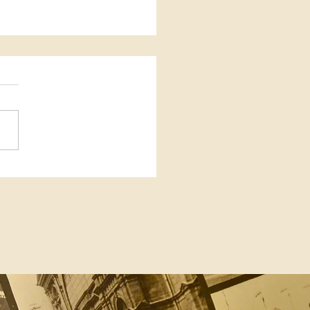
19 mars 2026 : rencontre-lecture
es comédiens Guy Hassid et
t Schteiner