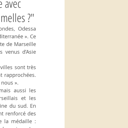
e avec
umelles ?"
ondes, Odessa 
iterranée ». Ce 
e de Marseille 
 venus d’Asie 
lles sont très 
t rapprochées. 
 nous ».
ais aussi les 
illais et les 
ne du sud. En 
t renforcé des 
 la médaille : 