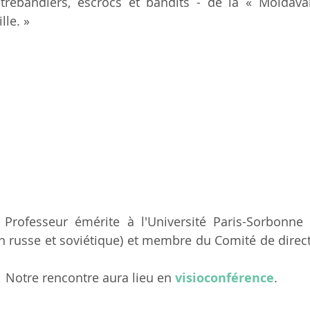
ntrebandiers, escrocs et bandits - de la « Moldava
lle. »
 Professeur émérite à l'Université Paris-Sorbonne (t
ion russe et soviétique) et membre du Comité de dire
Notre rencontre aura lieu en 
visioconférence
.