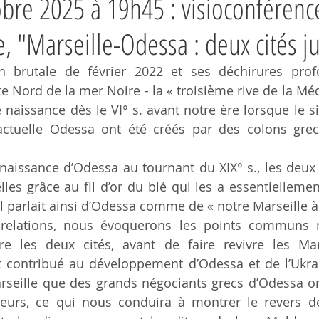
obre 2025 à 19h45 : visioconférenc
e, "Marseille-Odessa : deux cités j
ion brutale de février 2022 et ses déchirures prof
e Nord de la mer Noire - la « troisième rive de la Méd
naissance dès le VI° s. avant notre ère lorsque le sit
ctuelle Odessa ont été créés par des colons grecs
aissance d’Odessa au tournant du XIX° s., les deux vi
les grâce au fil d’or du blé qui les a essentiellemen
l parlait ainsi d’Odessa comme de « notre Marseille à
 relations, nous évoquerons les points communs m
e les deux cités, avant de faire revivre les Marse
 contribué au développement d’Odessa et de l’Ukrai
Marseille que des grands négociants grecs d’Odessa on
ajeurs, ce qui nous conduira à montrer le revers de