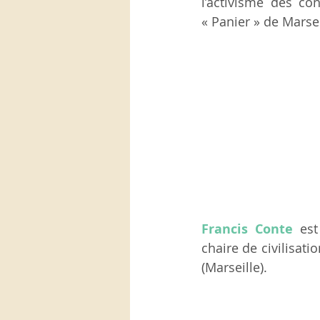
l’activisme des co
« Panier » de Marsei
Francis Conte
est
chaire de civilisat
(Marseille).