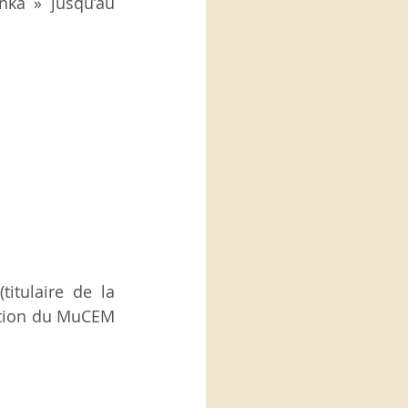
nka » jusqu’au 
itulaire de la 
ction du MuCEM 