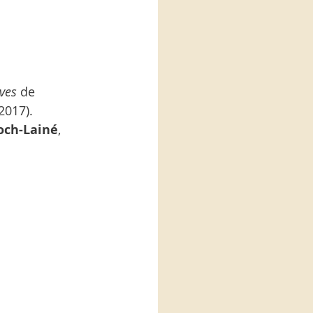
êves
 de 
2017).
loch-Lainé
, 